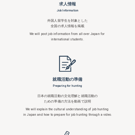
求人情報
Job Information
外国人留学生を対象とした
全国の求人情報を掲載
We will post job information from all over
Japan for
international students.
就職活動の準備
Preparing for hunting
日本の就職活動の文化理解と就職活動の
ための準備の方法を動画で説明
We will explain the cultural understanding
of job hunting
in Japan and how to
prepare for job hunting through a video.